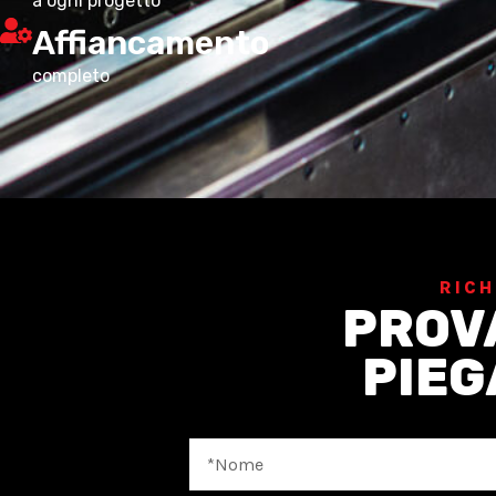
a ogni progetto
Affiancamento
completo
RICH
PROVA
PIEG