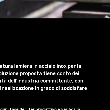
tura lamiera in acciaio inox per la
soluzione proposta tiene conto dei
sità dell’industria committente, con
di realizzazione in grado di soddisfare
n ogni fase dell’iter produttivo e verifica la