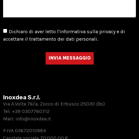
Dichiaro di aver letto l'informativa sulla privacy e di
accettare il trattamento dei dati personali.
INVIA MESSAGGIO
Inoxdea S.r.l.
Via A.Volta 76/a, Zocco di Erbusco 25030 (Bs)
Tel:
+39 0307760712
Mail:
info@inoxdea.it
P.IVA 03672010984
Capitale sociale 70’000,00 €