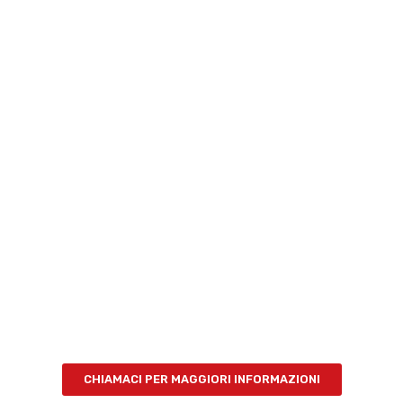
DIAMO AI TUOI
PROGETTI
LA FORMA
DELL’ACCIAIO INOX
CHIAMACI PER MAGGIORI INFORMAZIONI